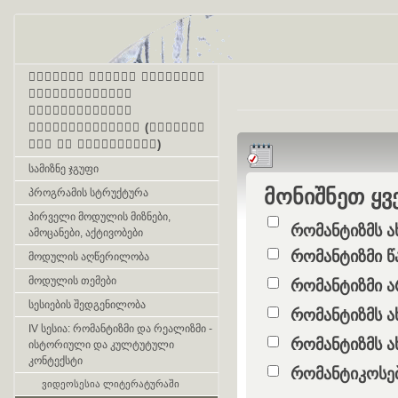
პირველი ონლაინ პროგრამა
მასწავლებელთა
კვალიფიკაციის
ამაღლებისათვის (ქართული
ენა და ლიტერატურა)
სამიზნე ჯგუფი
მონიშნეთ ყვ
პროგრამის სტრუქტურა
Question
პირველი მოდულის მიზნები,
Option 1
რომანტიზმს ა
ამოცანები, აქტივობები
Answers
Option 2
რომანტიზმი 
მოდულის აღწერილობა
მოდულის თემები
Option 3
რომანტიზმი ა
სესიების შედგენილობა
Option 4
რომანტიზმს ა
IV სესია: რომანტიზმი და რეალიზმი -
Option 5
რომანტიზმს ა
ისტორიული და კულტუტული
კონტექსტი
Option 6
რომანტიკოსებ
ვიდეოსესია ლიტერატურაში