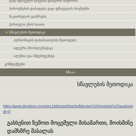
ვაჟა-ფშაველს ლექსის დაწერის ისტორია
პიროვნების დაბადება ვაჟა ფშაველას პოემებში
წაკითხულის გააზრება
ქართული ენის საათი
სწავლების მეთოდიკა
პერსონაჟის დახასიათების მეთოდები
იდეური პრობლემატიკა
ალუზია და ინტერტექსტი
კონტაქტები
Menu
სწავლების მეთოდიკა
https://www.dropbox.com/s/hz1k8dzpqi5mp5p/Meotxe%20modulis%20audiolekc
dl=0
გახსენით ზემოთ მოცემული მისამართი, მოისმინე
დამხმრე მასალას